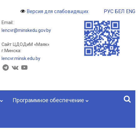
РУС
БЕЛ
ENG
Версия для слабовидящих
Email:
lencvr@minskedu.gov.by
Сайт ЦДОДиМ «Маяк»
г.Минска:
lencvr.minsk.edu.by
Программное обеспечение