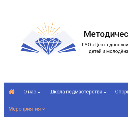
Методичес
ГУО «Центр дополни
детей и молодёжи
О нас
Школа педмастерства
Опор
Мероприятия