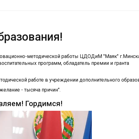
бразования!
овационно-методической работы ЦДОДиМ "Маяк" г.Минска,
оспитательных программ, обладатель премии и гранта
етодической работе в учреждении дополнительного образо
елание - тысяча причин".
вляем! Гордимся!