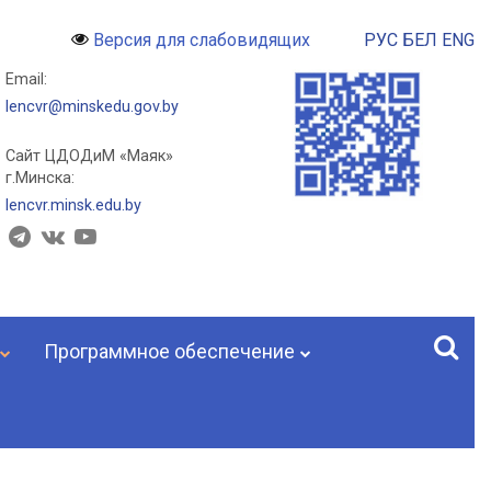
РУС
БЕЛ
ENG
Версия для слабовидящих
Email:
lencvr@minskedu.gov.by
Сайт ЦДОДиМ «Маяк»
г.Минска:
lencvr.minsk.edu.by
Программное обеспечение