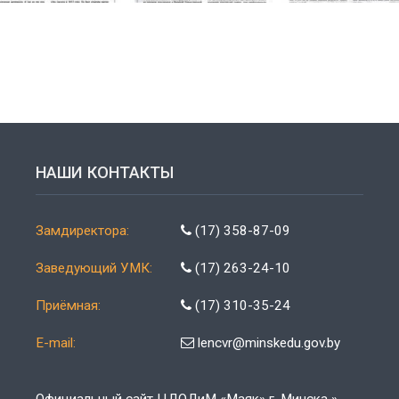
НАШИ КОНТАКТЫ
Замдиректора:
(17) 358-87-09
Заведующий УМК:
(17) 263-24-10
Приёмная:
(17) 310-35-24
E-mail:
lencvr@minskedu.gov.by
Официальный сайт ЦДОДиМ «Маяк» г. Минска »