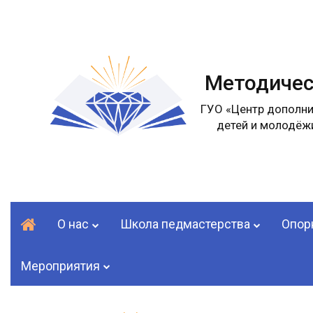
Методичес
ГУО «Центр дополни
детей и молодёжи
О нас
Школа педмастерства
Опор
Мероприятия