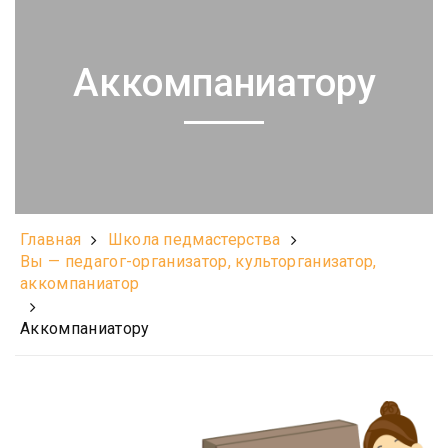
Аккомпаниатору
Главная
Школа педмастерства
Вы — педагог-организатор, культорганизатор,
аккомпаниатор
Аккомпаниатору